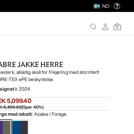
NO
0
ABRE JAKKE HERRE
testerk, allsidig skall for frikjøring med stormtett
RE-TEX ePE beskyttelse.
signet i
:
2024
EK 5,099.40
K 8,499.00
(
Spar
40
%)
rge med rabatt
:
Azalea / Forage