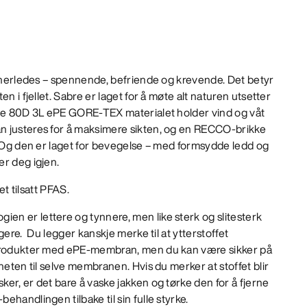
annerledes – spennende, befriende og krevende. Det betyr
n i fjellet. Sabre er laget for å møte alt naturen utsetter
nde 80D 3L ePE GORE-TEX materialet holder vind og våt
n justeres for å maksimere sikten, og en RECCO-brikke
. Og den er laget for bevegelse – med formsydde ledd og
er deg igjen.
et tilsatt PFAS.
n er lettere og tynnere, men like sterk og slitesterk
gere. Du legger kanskje merke til at ytterstoffet
 produkter med ePE-membran, men du kan være sikker på
heten til selve membranen. Hvis du merker at stoffet blir
er, er det bare å vaske jakken og tørke den for å fjerne
handlingen tilbake til sin fulle styrke.