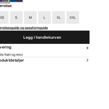
ørrelse
:
XS
S
M
L
XL
XXL
ørrelsesguide og passformguide
Legg i handlekurven
vering
tis frakt og retur
oduktdetaljer