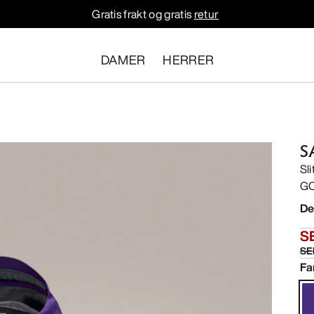
Gratis frakt og gratis
retur
DAMER
HERRER
S
Sli
GO
De
S
SE
Fa