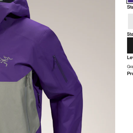
St
St
Le
Gra
Pr