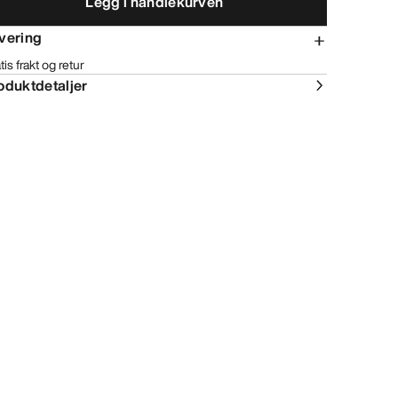
Legg i handlekurven
vering
tis frakt og retur
oduktdetaljer