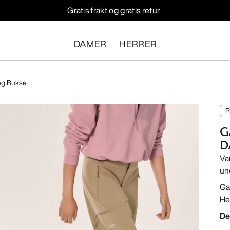
Gratis frakt og gratis
retur
DAMER
HERRER
eg Bukse
R
G
D
Va
un
Ga
He
De