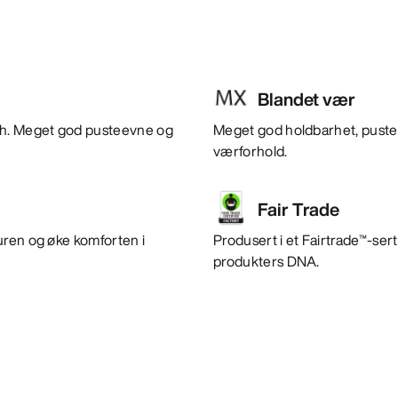
Blandet vær
tch. Meget god pusteevne og
Meget god holdbarhet, pusteev
værforhold.
Fair Trade
uren og øke komforten i
Produsert i et Fairtrade™-sert
produkters DNA.