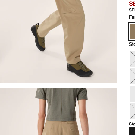
S
SE
Fa
St
St