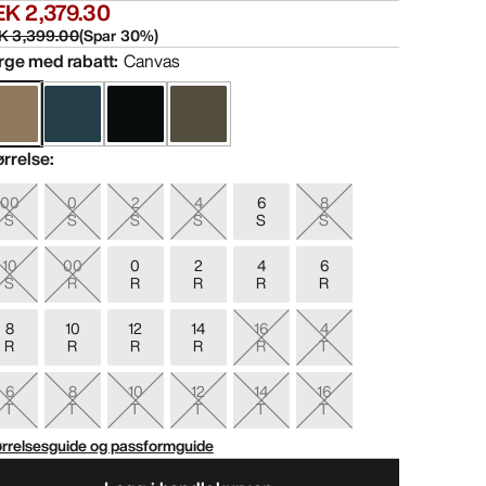
EK 2,379.30
K 3,399.00
(
Spar
30
%)
rge med rabatt
:
Canvas
ørrelse
:
00
0
2
4
6
8
S
S
S
S
S
S
10
00
0
2
4
6
S
R
R
R
R
R
8
10
12
14
16
4
R
R
R
R
R
T
6
8
10
12
14
16
T
T
T
T
T
T
ørrelsesguide og passformguide