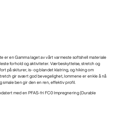
ette er en Gamma laget av vårt varmeste softshell materiale
fleste forhold og aktiviteter. Værbeskyttelse, stretch og
rt på skiturer, is- og blandet klatring, og hiking om
tretch gir svært god bevegelighet, lommene er enkle å nå
 smale ben gir den en ren, effektiv profil.
datert med en PFAS-fri FC0 Impregnering (Durable