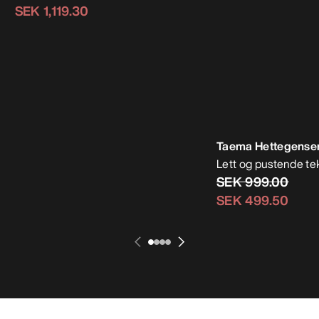
Satoro Merinoull Hettegenser Dame
Taema Hettegense
Lett underlag av Merinoblanding
Lett og pustende te
SEK 1,599.00
SEK 999.00
SEK 1,119.30
SEK 499.50