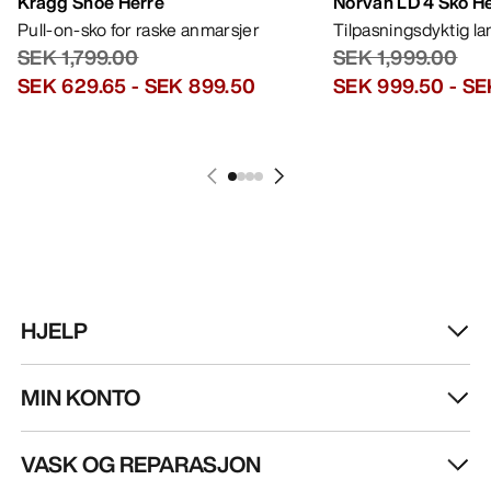
Kragg Shoe Herre
Norvan LD 4 Sko H
Pull-on-sko for raske anmarsjer
Tilpasningsdyktig l
SEK 1,799.00
SEK 1,999.00
SEK 629.65
-
SEK 899.50
SEK 999.50
-
SE
HJELP
MIN KONTO
VASK OG REPARASJON