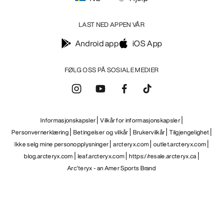
NO
Hjelp
LAST NED APPEN VÅR
Android app
iOS App
FØLG OSS PÅ SOSIALE MEDIER
Informasjonskapsler
Vilkår for informasjonskapsler
Personvernerklæring
Betingelser og vilkår
Brukervilkår
Tilgjengelighet
Ikke selg mine personopplysninger
arcteryx.com
outlet.arcteryx.com
blog.arcteryx.com
leaf.arcteryx.com
https://resale.arcteryx.ca
Arc'teryx - an Amer Sports Brand