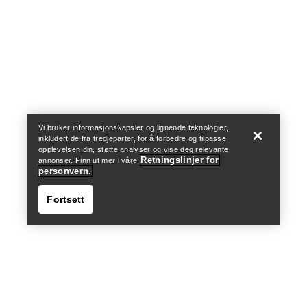
Help
Vi bruker informasjonskapsler og lignende teknologier,
inkludert de fra tredjeparter, for å forbedre og tilpasse
opplevelsen din, støtte analyser og vise deg relevante
Retningslinjer for
annonser. Finn ut mer i våre
personvern.
Fortsett
Help