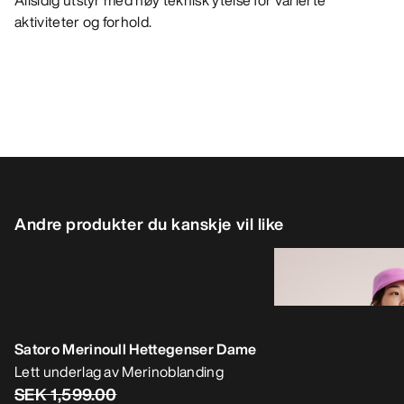
Allsidig utstyr med høy teknisk ytelse for varierte
aktiviteter og forhold.
Andre produkter du kanskje vil like