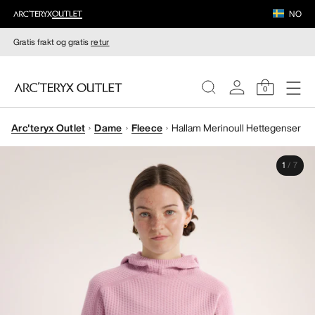
NO
Gratis frakt og gratis
retur
0
Arc'teryx Outlet
Dame
Fleece
Hallam Merinoull Hettegenser
DAMER
1
/
7
HERRER