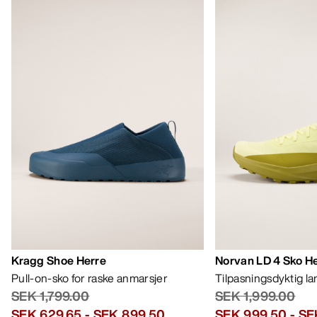
Kragg Shoe Herre
Norvan LD 4 Sko H
Pull-on-sko for raske anmarsjer
Tilpasningsdyktig l
SEK 1,799.00
SEK 1,999.00
SEK 629.65
-
SEK 899.50
SEK 999.50
-
SE