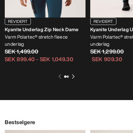
REVIDERT
REVIDERT
Kyanite Underlag Zip Neck Dame
Kyanite Underlag 
Varm Polartec® stretch fleece
Varm Polartec® stre
underlag
underlag
SEK 1,499.00
SEK 1,299.00
SEK 899.40
-
SEK 1,049.30
SEK 909.30
Bestselgere