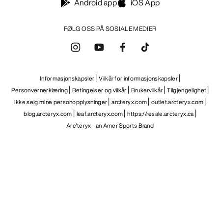
Android app
iOS App
FØLG OSS PÅ SOSIALE MEDIER
Informasjonskapsler
Vilkår for informasjonskapsler
Personvernerklæring
Betingelser og vilkår
Brukervilkår
Tilgjengelighet
Ikke selg mine personopplysninger
arcteryx.com
outlet.arcteryx.com
blog.arcteryx.com
leaf.arcteryx.com
https://resale.arcteryx.ca
Arc'teryx - an Amer Sports Brand
Help