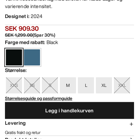
varierende intensitet.
Designet i
:
2024
SEK 909.30
SEK 1,299.00
(
Spar
30
%)
Farge med rabatt
:
Black
Størrelse
:
XXS
XS
S
M
L
XL
XXL
Størrelsesguide og passformguide
Legg i handlekurven
Levering
Gratis frakt og retur