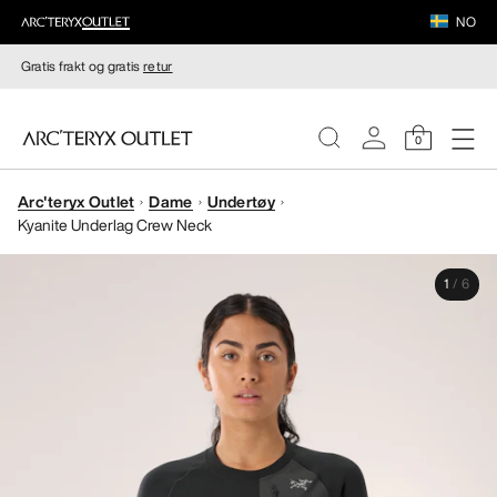
NO
Gratis frakt og gratis
retur
0
Arc'teryx Outlet
Dame
Undertøy
DAMER
Kyanite Underlag Crew Neck
HERRER
1
/
6