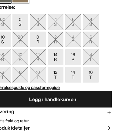
ørrelse
:
00
0
2
4
6
8
S
S
S
S
S
S
10
00
0
2
4
6
S
R
R
R
R
R
8
10
12
14
16
4
R
R
R
R
R
T
6
8
10
12
14
16
T
T
T
T
T
T
ørrelsesguide og passformguide
Legg i handlekurven
vering
tis frakt og retur
oduktdetaljer