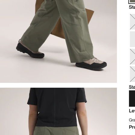
St
St
Le
Gra
Pr