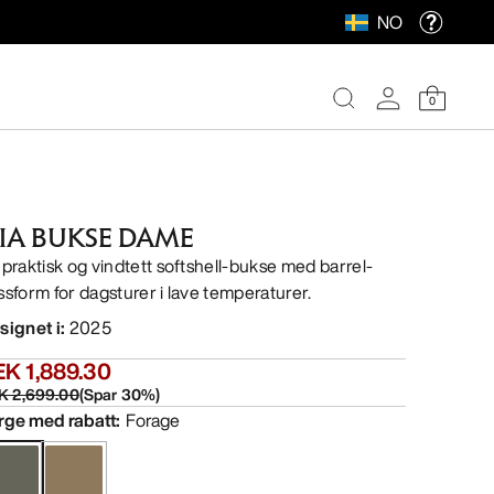
NO
0
IA BUKSE DAME
 praktisk og vindtett softshell-bukse med barrel-
ssform for dagsturer i lave temperaturer.
signet i
:
2025
K 1,889.30
K 2,699.00
(
Spar
30
%)
rge med rabatt
:
Forage