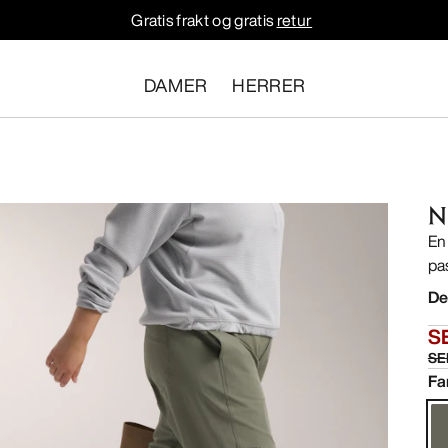
Gratis frakt og gratis
retur
DAMER
HERRER
N
En
pa
De
SE
SE
Fa