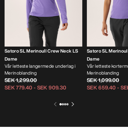
Satoro SL Merinoull Crew Neck LS
Satoro SL Merinou
Dame
Dame
Vår letteste langermede underlag i
Vår letteste korter
Merinoblanding
Merinoblanding
SEK 1,299.00
SEK 1,099.00
SEK 779.40
-
SEK 909.30
SEK 659.40
-
SE