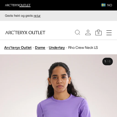
NO
Gratis frakt og gratis
retur
0
Arc'teryx Outlet
Dame
Undertøy
Rho Crew Neck LS
DAMER
1
/
6
HERRER