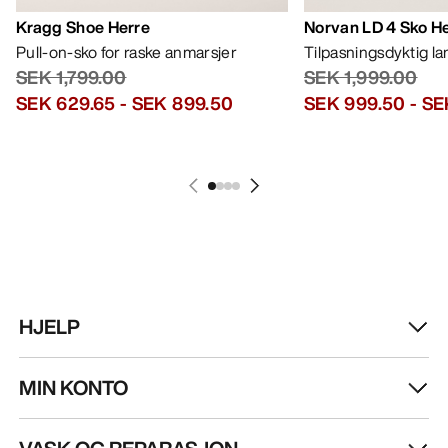
Kragg Shoe Herre
Norvan LD 4 Sko H
Pull-on-sko for raske anmarsjer
Tilpasningsdyktig l
SEK 1,799.00
SEK 1,999.00
SEK 629.65
-
SEK 899.50
SEK 999.50
-
SE
HJELP
MIN KONTO