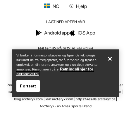
NO
Hjelp
LAST NED APPEN VÅR
Android app
iOS App
Help
FØLG OSS PÅ SOSIALE MEDIER
Vi bruker informasjonskapsler og lignende teknologier,
inkludert de fra tredjeparter, for å forbedre og tilpasse
opplevelsen din, støtte analyser og vise deg relevante
Retningslinjer for
annonser. Finn ut mer i våre
personvern.
Informasjonskapsler
Vilkår for informasjonskapsler
Personvernerklæring
Betingelser og vilkår
Brukervilkår
Tilgjengelighet
Fortsett
Ikke selg mine personopplysninger
arcteryx.com
outlet.arcteryx.com
blog.arcteryx.com
leaf.arcteryx.com
https://resale.arcteryx.ca
Arc'teryx - an Amer Sports Brand
Help