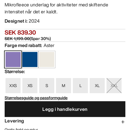
Mikrofleece underlag for aktiviteter med skiftende
intensitet når det er kaldt.
Designet i
:
2024
SEK 839.30
SEK 1,199.00
(
Spar
30
%)
Farge med rabatt
:
Aster
Størrelse
:
XXS
XS
S
M
L
XL
XXL
Størrelsesguide og passformguide
Legg i handlekurven
Levering
Gratis frakt og retur