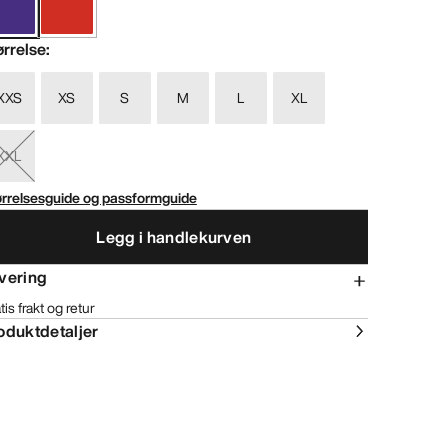
ørrelse
:
XXS
XS
S
M
L
XL
XXL
ørrelsesguide og passformguide
Legg i handlekurven
vering
tis frakt og retur
oduktdetaljer