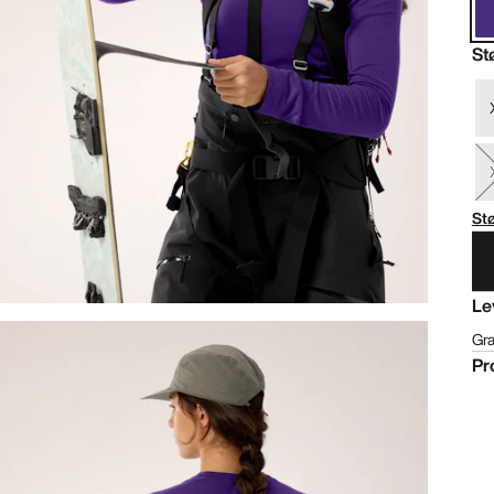
St
St
Le
Gra
Pr