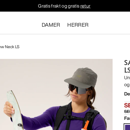
Gratis frakt og gratis
retur
DAMER
HERRER
rew Neck LS
S
L
Un
og
De
S
SE
Fa