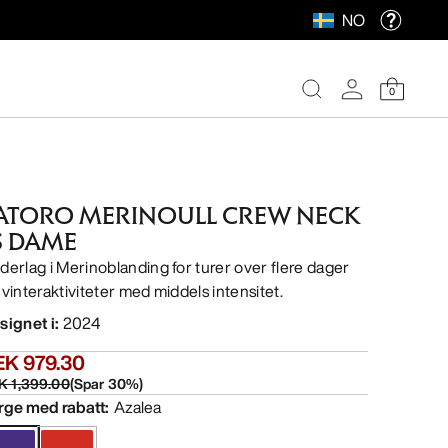
NO
0
ATORO MERINOULL CREW NECK
S DAME
derlag i Merinoblanding for turer over flere dager
 vinteraktiviteter med middels intensitet.
signet i
:
2024
EK 979.30
K 1,399.00
(
Spar
30
%)
rge med rabatt
:
Azalea