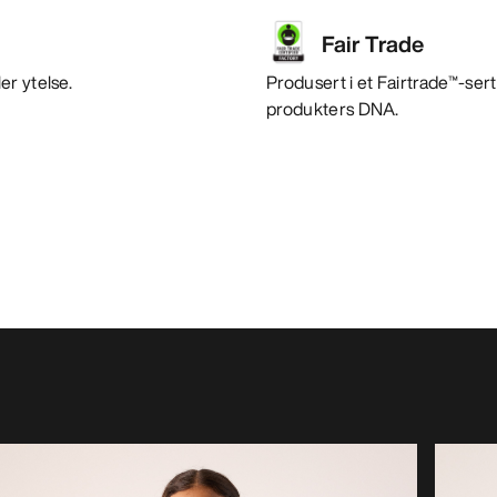
Fair Trade
er ytelse.
Produsert i et Fairtrade™-sert
produkters DNA.