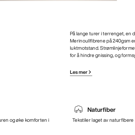
På lange turer i terrenget, en d
Merinoullfibrene på 240gsm er
luktmotstand. Strømlinjeforme
for å hindre gnissing, og form
Les mer
Naturfiber
uren og øke komforten i
Tekstiler laget av naturfiber