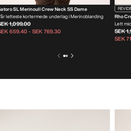
REVID
Satoro SL Merinoull Crew Neck SS Dame
år letteste kortermede underlag i Merinoblanding
Rho Cr
SEK 1,099.00
Lett mi
SEK 1,
SEK 659.40
-
SEK 769.30
SEK 7