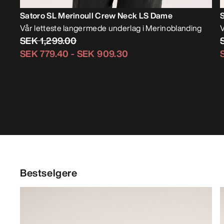
Satoro SL Merinoull Crew Neck LS Dame
Vår letteste langermede underlag i Merinoblanding
V
SEK 1,299.00
SEK 779.40
-
SEK 909.30
Bestselgere