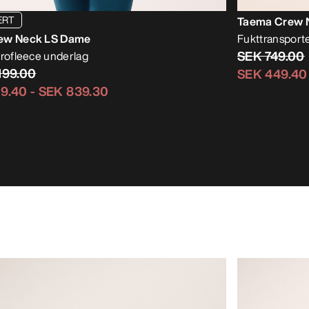
ERT
Taema Crew N
ew Neck LS Dame
Fukttransporte
SEK 749.00
crofleece underlag
199.00
SEK 449.40
19.40
-
SEK 839.30