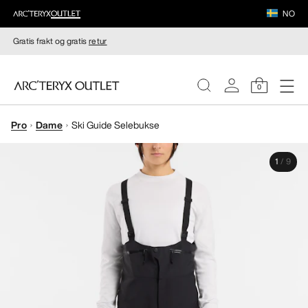
NO
Gratis frakt og gratis
retur
0
Pro
Dame
Ski Guide Selebukse
DAMER
1
/
9
HERRER