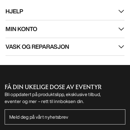
HJELP
MIN KONTO
VASK OG REPARASJON
FÅ DIN UKELIGE DOSE AV EVENTYR
Bli oppdatert på produktslipp, eksklusive tilbud,
eventer og mer – rett til innboksen din.