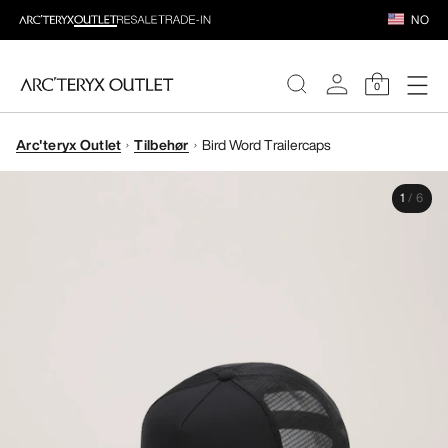
NO
0
Arc'teryx Outlet
Tilbehør
Bird Word Trailercaps
DAMER
1
/
6
HERRER