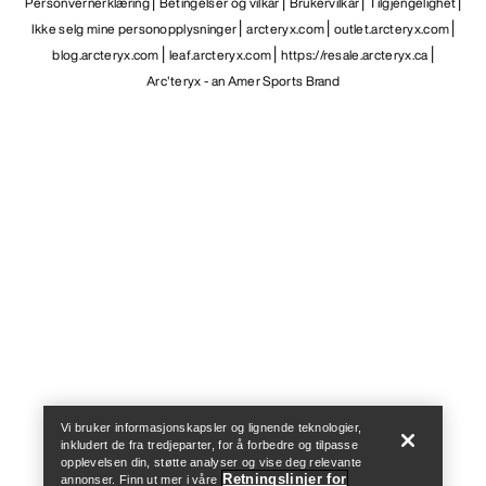
Personvernerklæring
Betingelser og vilkår
Brukervilkår
Tilgjengelighet
Ikke selg mine personopplysninger
arcteryx.com
outlet.arcteryx.com
blog.arcteryx.com
leaf.arcteryx.com
https://resale.arcteryx.ca
Arc'teryx - an Amer Sports Brand
Help
Vi bruker informasjonskapsler og lignende teknologier,
inkludert de fra tredjeparter, for å forbedre og tilpasse
opplevelsen din, støtte analyser og vise deg relevante
Retningslinjer for
annonser. Finn ut mer i våre