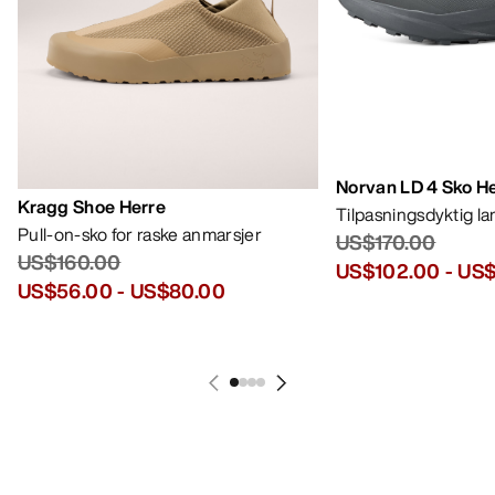
Norvan LD 4 Sko H
Kragg Shoe Herre
Tilpasningsdyktig l
Pull-on-sko for raske anmarsjer
US$170.00
US$160.00
US$102.00
-
US$
US$56.00
-
US$80.00