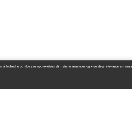
for å forbedre og tilpasse opplevelsen din, støtte analyser og vise deg relevante annonse
ONTO
VASK OG REPARA
og levering
Produktpleie