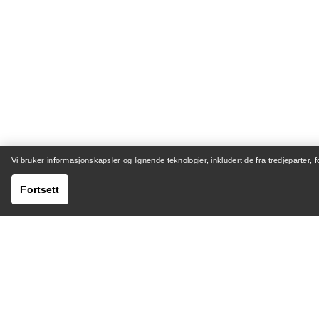
Vi bruker informasjonskapsler og lignende teknologier, inkludert de fra tredjeparter, 
Fortsett
HJELP
MIN K
Kundeservicesenter
Sending 