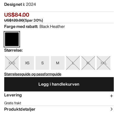
Designet i
:
2024
US$84.00
US$120.00
(
Spar
30
%)
Farge med rabatt
:
Black Heather
Størrelse
:
XXS
XS
S
M
L
XL
XXL
Størrelsesguide og passformguide
Legg i handlekurven
Levering
Gratis frakt
Produktdetaljer