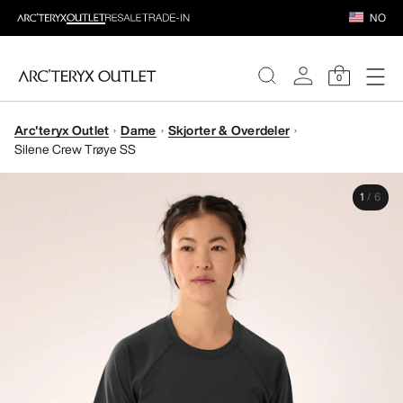
NO
0
Arc'teryx Outlet
Dame
Skjorter & Overdeler
DAMER
Silene Crew Trøye SS
HERRER
1
/
6