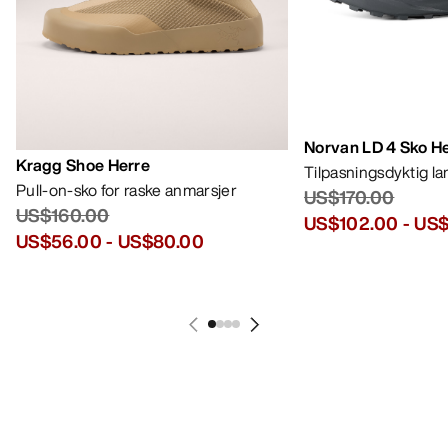
Norvan LD 4 Sko H
Kragg Shoe Herre
Tilpasningsdyktig l
Pull-on-sko for raske anmarsjer
US$170.00
US$160.00
US$102.00
-
US$
US$56.00
-
US$80.00