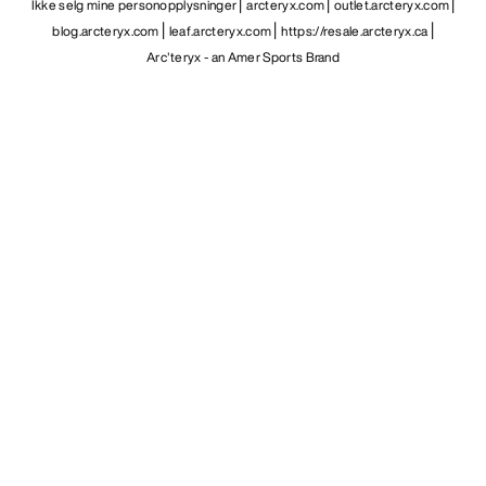
Ikke selg mine personopplysninger
arcteryx.com
outlet.arcteryx.com
blog.arcteryx.com
leaf.arcteryx.com
https://resale.arcteryx.ca
Arc'teryx - an Amer Sports Brand