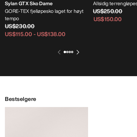
Sylan GTX Sko Dame
Allsidig terrengløpes
US$250.00
GORE-TEX fjelløpesko laget for høyt
tempo
US$150.00
US$230.00
US$115.00
-
US$138.00
Bestselgere