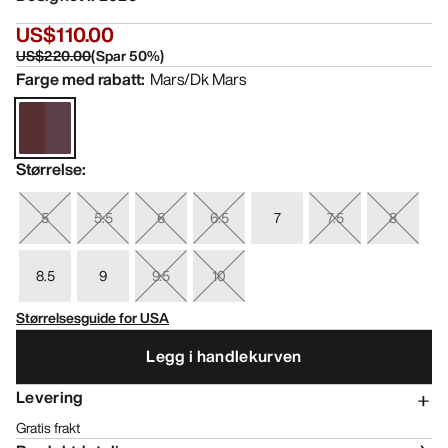
US$110.00
US$220.00
(
Spar
50
%)
Farge med rabatt
:
Mars/Dk Mars
Størrelse
:
5
5.5
6
6.5
7
7.5
8
8.5
9
9.5
10
Størrelsesguide for USA
Legg i handlekurven
Levering
Gratis frakt