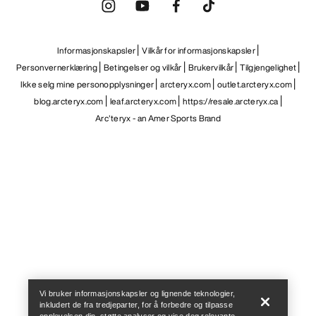
Informasjonskapsler
Vilkår for informasjonskapsler
Personvernerklæring
Betingelser og vilkår
Brukervilkår
Tilgjengelighet
Ikke selg mine personopplysninger
arcteryx.com
outlet.arcteryx.com
blog.arcteryx.com
leaf.arcteryx.com
https://resale.arcteryx.ca
Arc'teryx - an Amer Sports Brand
Help
Vi bruker informasjonskapsler og lignende teknologier,
inkludert de fra tredjeparter, for å forbedre og tilpasse