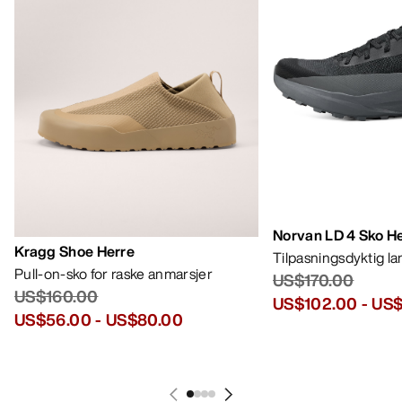
Norvan LD 4 Sko H
Kragg Shoe Herre
Tilpasningsdyktig l
Pull-on-sko for raske anmarsjer
US$170.00
US$160.00
US$102.00
-
US$
US$56.00
-
US$80.00