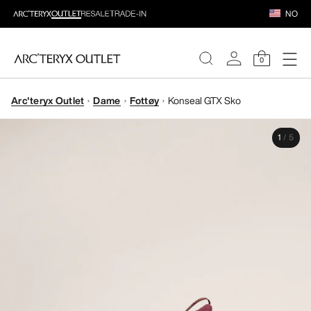
NO
0
Arc'teryx Outlet
Dame
Fottøy
Konseal GTX Sko
DAMER
1
/
5
HERRER