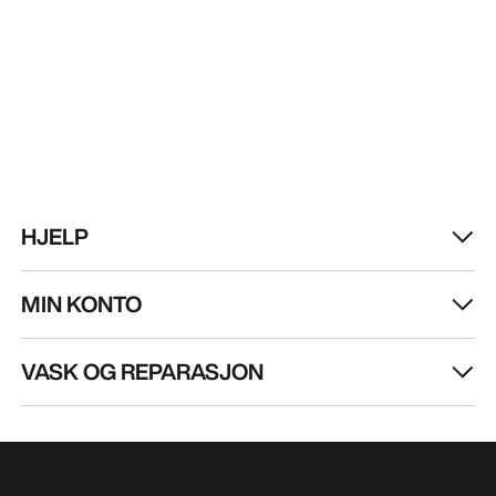
eventer og mer – rett til innboksen din.
NO
Hjelp
LAST NED APPEN VÅR
Android app
iOS App
FØLG OSS PÅ SOSIALE MEDIER