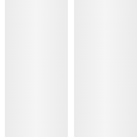
HJELP
MIN KONTO
VASK OG REPARASJON
FÅ DIN UKELIGE DOSE AV EVENTYR
Bli oppdatert på produktslipp, eksklusive tilbud,