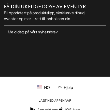
Informasjonskapsler
Vilkår for informasjonskapsler
Personvernerklæring
Betingelser og vilkår
Brukervilkår
Tilgjengelighet
Ikke selg mine personopplysninger
arcteryx.com
outlet.arcteryx.com
blog.arcteryx.com
leaf.arcteryx.com
https://resale.arcteryx.ca
Arc'teryx - an Amer Sports Brand