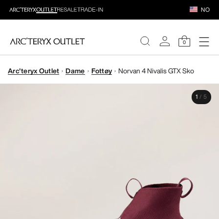
NO
0
Arc'teryx Outlet
Dame
Fottøy
Norvan 4 Nivalis GTX Sko
DAMER
1
/
5
HERRER