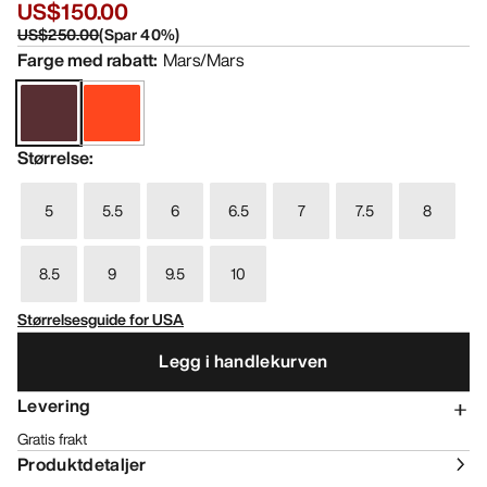
US$150.00
US$250.00
(
Spar
40
%)
Farge med rabatt
:
Mars/Mars
Størrelse
:
5
5.5
6
6.5
7
7.5
8
8.5
9
9.5
10
Størrelsesguide for USA
Legg i handlekurven
Levering
Gratis frakt
Produktdetaljer