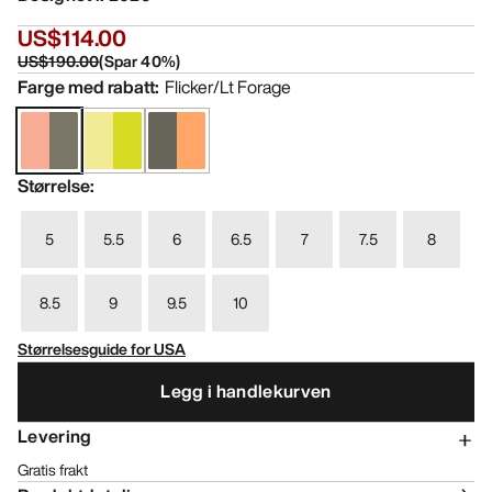
US$114.00
US$190.00
(
Spar
40
%)
Farge med rabatt
:
Flicker/Lt Forage
Størrelse
:
5
5.5
6
6.5
7
7.5
8
8.5
9
9.5
10
Størrelsesguide for USA
Legg i handlekurven
Levering
Gratis frakt