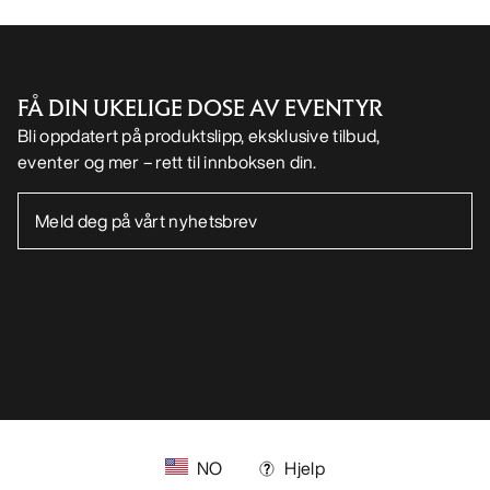
Android app
iOS App
FØLG OSS PÅ SOSIALE MEDIER
Informasjonskapsler
Vilkår for informasjonskapsler
Personvernerklæring
Betingelser og vilkår
Brukervilkår
Tilgjengelighet
Ikke selg mine personopplysninger
arcteryx.com
outlet.arcteryx.com
blog.arcteryx.com
leaf.arcteryx.com
https://resale.arcteryx.ca
Arc'teryx - an Amer Sports Brand