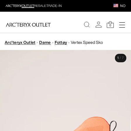
NO
0
Arc'teryx Outlet
Dame
Fottøy
Vertex Speed Sko
DAMER
1
/
7
HERRER