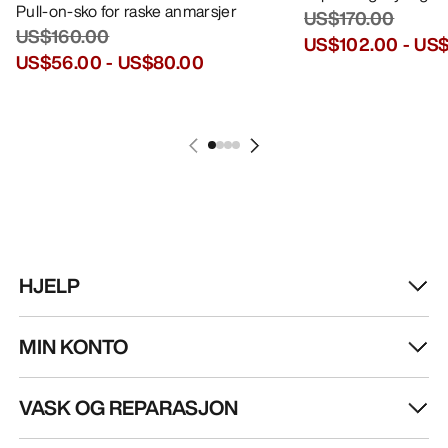
FÅ DIN UKELIGE DOSE AV EVENTYR
Bli oppdatert på produktslipp, eksklusive tilbud,
eventer og mer – rett til innboksen din.
NO
Hjelp
LAST NED APPEN VÅR