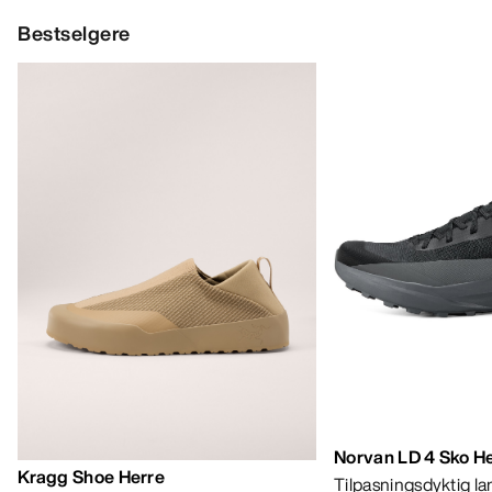
HJELP
MIN KONTO
VASK OG REPARASJON