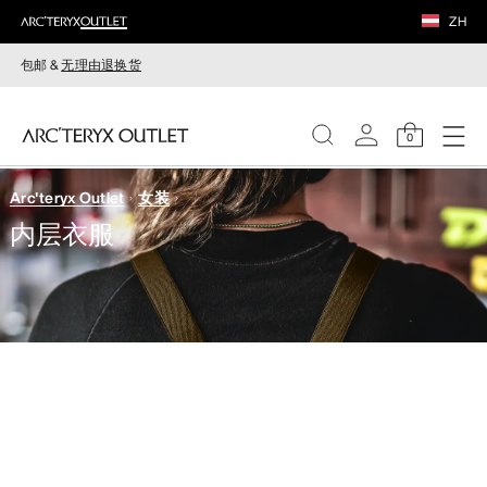
ZH
包邮 &
无理由退换货
0
Arc'teryx Outlet
女装
女装
内层衣服
男装