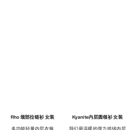
Rho靴筒保暖裤 女装
多功能轻量内层衣服
€90.00
€45.00
比较
Rho 颈部拉链衫 女装
Kyanite内层圆领衫 女装
多功能轻量内层衣服
我们最温暖的弹力抓绒内层