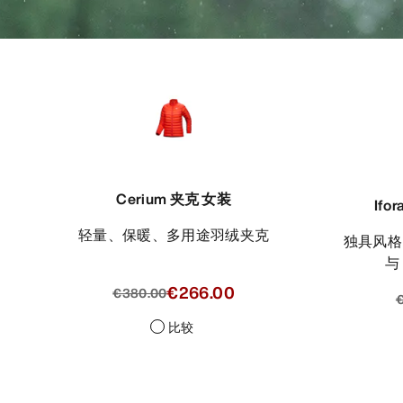
Cerium 夹克 女装
Ifo
轻量、保暖、多用途羽绒夹克
独具风格的长版大衣，兼具羽绒保暖
与
€266.00
€380.00
€
比较