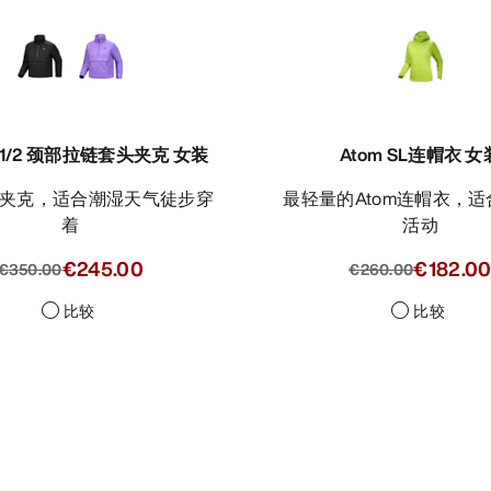
SV 1/2 颈部拉链套头夹克 女装
Atom SL连帽衣 女
最轻量的Atom连帽衣，适合高强度
着
活动
€245.00
€182.0
€350.00
€260.00
比较
比较