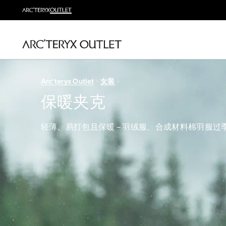
Arc'teryx Outlet
女装
保暖夹克
轻薄、易打包且保暖 – 羽绒服、合成材料棉羽服过