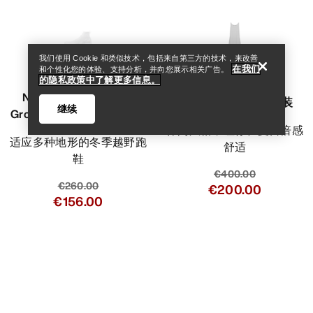
我们使用 Cookie 和类似技术，包括来自第三方的技术，来改善
在我们
和个性化您的体验、支持分析，并向您展示相关广告。
VEILANCE
的隐私政策中了解更多信息。
Norvan 4 Nivalis GTX
Demlo背心连衣裙 女装
继续
Grotto Shoe 越野跑鞋 女装
休闲风格，让你在夏日倍感
适应多种地形的冬季越野跑
舒适
鞋
€400.00
€260.00
€200.00
€156.00
Help
比较
比较