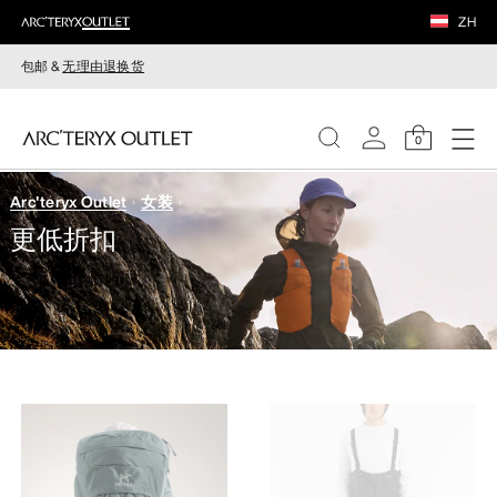
ZH
包邮 &
无理由退换货
0
Arc'teryx Outlet
女装
女装
更低折扣
男装