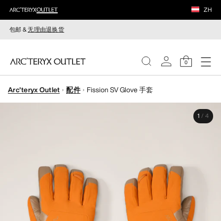
ZH
包邮 &
无理由退换货
0
Arc'teryx Outlet
配件
Fission SV Glove 手套
女装
1
/
4
男装