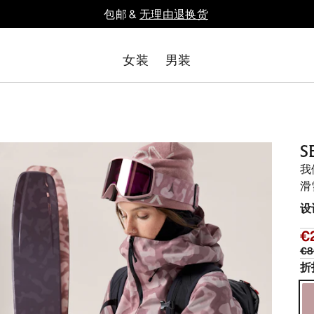
包邮 &
无理由退换货
女装
男装
S
我
滑
设
€
€8
折