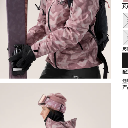
尺
尺
配
包
产