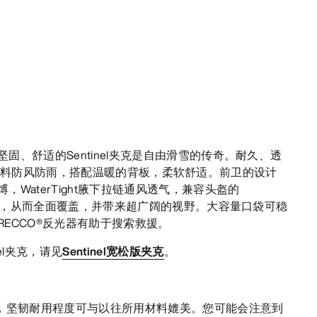
固、舒适的Sentinel夹克是自由滑雪的传奇。耐久、透
E-TEX面料防风防雨，搭配温暖的背板，柔软舒适。前卫的设计
WaterTight腋下拉链通风透气，兼容头盔的
以调节，从而全面覆盖，并带来超广阔的视野。大容量口袋可稳
ECCO®反光器有助于搜索救援。
el夹克，请见
Sentinel宽松版夹克
。
。
薄，坚韧耐用程度可与以往所用材料媲美。您可能会注意到