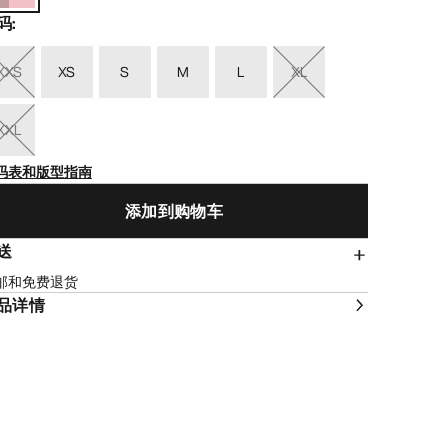
码
:
XXS
XS
S
M
L
XL
XXL
码表和版型指南
添加到购物车
送
邮和免费退货
品详情