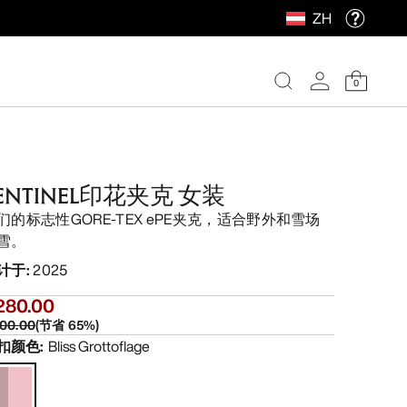
ZH
0
ENTINEL印花夹克 女装
们的标志性GORE-TEX ePE夹克，适合野外和雪场
雪。
计于
:
2025
280.00
00.00
(
节省
65
%)
扣颜色
:
Bliss Grottoflage