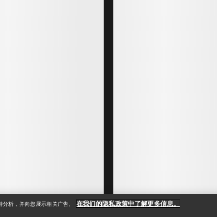
Rush Jacket 滑雪夹克 女装
Incen
专为单双板山岳滑雪而设计的耐久女子夹克
自由滑
€800.00
€900.
€480.00
€315.
在我们的隐私政策中了解更多信息。
支持分析，并向您展示相关广告。