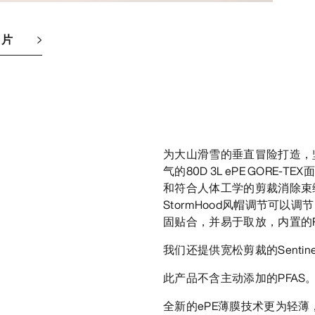
图片
为大山滑雪的垂直冒险打造，坚
气的80D 3L ePE GOR
和符合人体工学的剪裁消除束缚，
StormHood风帽调节可
固贴合，并易于取放，内置的R
我们还提供宽松剪裁的Sentin
此产品不含主动添加的PFAS
全新的ePE薄膜技术更为轻