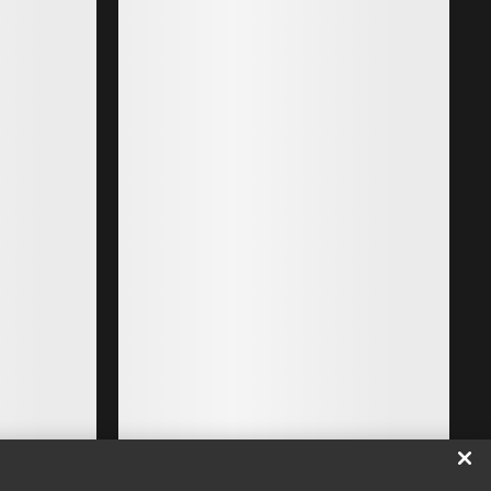
dia Jacket 滑雪夹克 女装
雪系列中最方便做个性化调整的夹克
Beta AR Jac
00
耐久硬壳，应
€650.00
00
€390.00
-
€