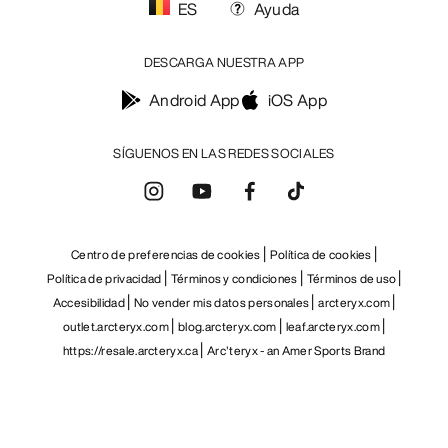
ES
Ayuda
DESCARGA NUESTRA APP
Android App
iOS App
SÍGUENOS EN LAS REDES SOCIALES
Centro de preferencias de cookies
Política de cookies
Política de privacidad
Términos y condiciones
Términos de uso
Accesibilidad
No vender mis datos personales
arcteryx.com
outlet.arcteryx.com
blog.arcteryx.com
leaf.arcteryx.com
https://resale.arcteryx.ca
Arc'teryx - an Amer Sports Brand