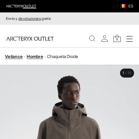
ES
Envío y
devoluciones
gratis
0
Veilance
Hombre
Chaqueta Diode
MUJERE
1
/
10
HOMBRE