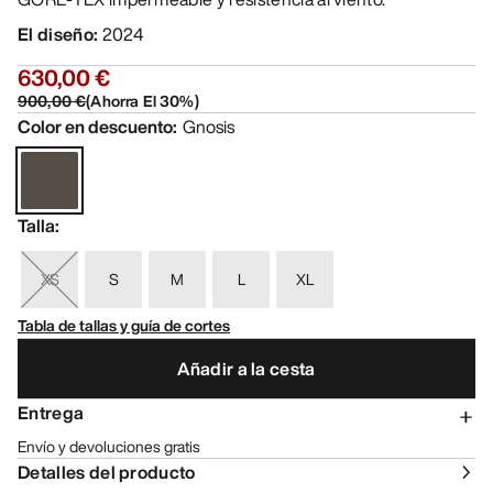
El diseño
:
2024
630,00 €
900,00 €
(
Ahorra El
30
%)
Color en descuento
:
Gnosis
Talla
:
XS
S
M
L
XL
Tabla de tallas y guía de cortes
Añadir a la cesta
Entrega
Envío y devoluciones gratis
Detalles del producto