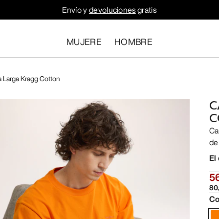
Envío y
devoluciones
gratis
MUJERE
HOMBRE
 Larga Kragg Cotton
C
C
Ca
de
El
5
80
Co