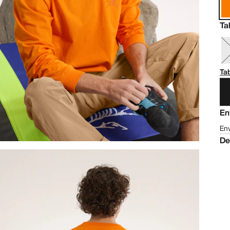
Ta
Tab
En
Env
De