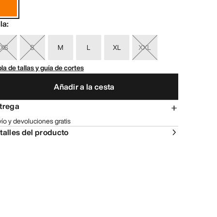
lla
:
XS
S
M
L
XL
XXL
la de tallas y guía de cortes
Añadir a la cesta
trega
ío y devoluciones gratis
talles del producto