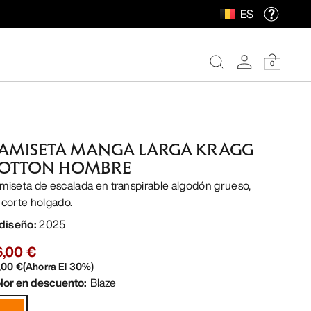
ES
0
AMISETA MANGA LARGA KRAGG
OTTON HOMBRE
miseta de escalada en transpirable algodón grueso,
 corte holgado.
 diseño
:
2025
6,00 €
,00 €
(
Ahorra El
30
%)
lor en descuento
:
Blaze