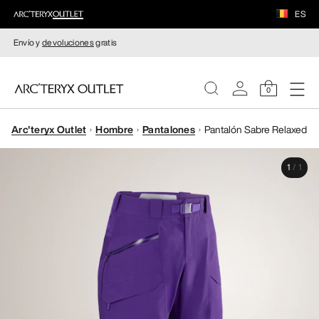
ES
Envío y
devoluciones
gratis
0
Arc'teryx Outlet
Hombre
Pantalones
Pantalón Sabre Relaxed
MUJERE
1
/
1
HOMBRE