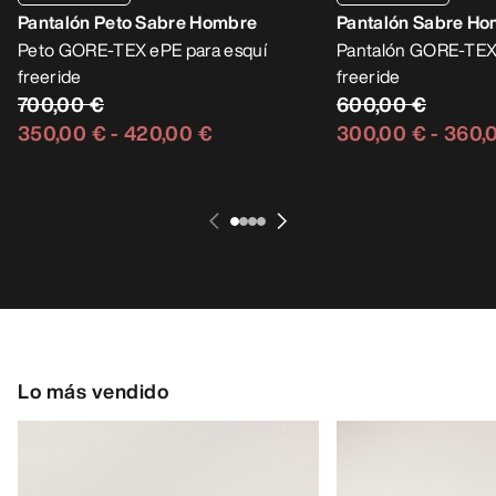
Pantalón Peto Sabre Hombre
Pantalón Sabre H
Peto GORE-TEX ePE para esquí
Pantalón GORE-TEX 
freeride
freeride
700,00 €
600,00 €
350,00 €
-
420,00 €
300,00 €
-
360,
Lo más vendido