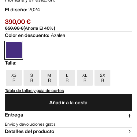
El diseño
:
2024
390,00 €
650,00 €
(
Ahorra El
40
%)
Color en descuento
:
Azalea
Talla
:
XS
S
M
L
XL
2X
R
R
R
R
R
R
Tabla de tallas y guía de cortes
Añadir a la cesta
Entrega
Envío y devoluciones gratis
Detalles del producto