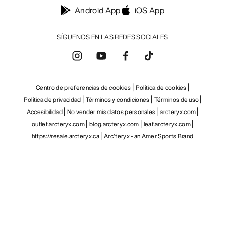
Android App
iOS App
SÍGUENOS EN LAS REDES SOCIALES
Centro de preferencias de cookies
Política de cookies
Política de privacidad
Términos y condiciones
Términos de uso
Accesibilidad
No vender mis datos personales
arcteryx.com
outlet.arcteryx.com
blog.arcteryx.com
leaf.arcteryx.com
https://resale.arcteryx.ca
Arc'teryx - an Amer Sports Brand