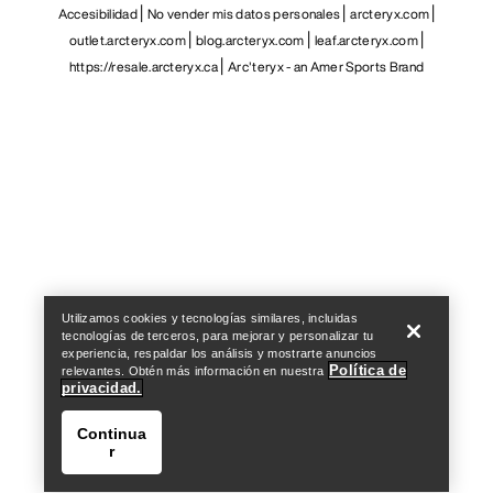
Accesibilidad
No vender mis datos personales
arcteryx.com
outlet.arcteryx.com
blog.arcteryx.com
leaf.arcteryx.com
https://resale.arcteryx.ca
Arc'teryx - an Amer Sports Brand
Help
Utilizamos cookies y tecnologías similares, incluidas
tecnologías de terceros, para mejorar y personalizar tu
experiencia, respaldar los análisis y mostrarte anuncios
Política de
relevantes. Obtén más información en nuestra
privacidad.
Continua
r