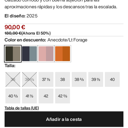
aproximaciones rápidas y los descansos tras la escalada.
El diseño
:
2025
90,00 €
180,00 €
(
Ahorra El
50
%)
Color en descuento
:
Anecdote/Lt Forage
Talla
:
36
36 ⅔
37 ⅓
38
38 ⅔
39 ⅓
40
40 ⅔
41 ⅓
42
42 ⅔
Tabla de tallas (UE)
Añadir a la cesta