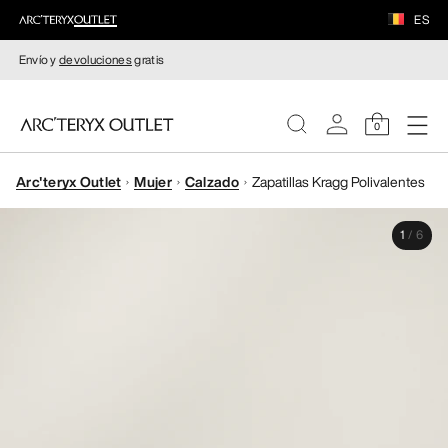
ES
Envío y
devoluciones
gratis
0
Arc'teryx Outlet
Mujer
Calzado
Zapatillas Kragg Polivalentes
MUJERE
1
/
6
HOMBRE