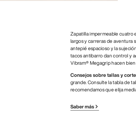
Zapatilla impermeable cuatro 
largos y carreras de aventura s
antepié espacioso y la sujeció
tacos antibarro dan control y a
Vibram® Megagrip hacen bien s
Consejos sobre tallas y corte
grande. Consulte la tabla de tal
recomendamos que elija media
Saber más