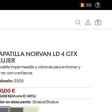
ES
0
APATILLA NORVAN LD 4 GTX
UJER
patilla impermeable y cómoda para entrenar y
rrer con confianza.
 diseño
:
2025
0,00 €
0,00 €
(
Ahorra El
40
%)
lor en descuento
:
Stratus/Stratus