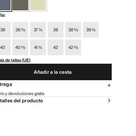
lla
:
36
36 ⅔
37 ⅓
38
38 ⅔
39 ⅓
40
40 ⅔
41 ⅓
42
42 ⅔
la de tallas (UE)
Añadir a la cesta
trega
ío y devoluciones gratis
talles del producto