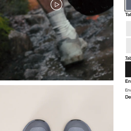
Ta
Tab
En
Env
De