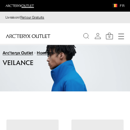
FR
Livraison/
Retour Gratuits
0
Arc'teryx Outlet
Homme
FEMME
VEILANCE
HOMME