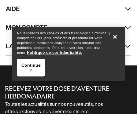
AIDE
Help
MON COMPTE
Nous utilisons des cookies et des technologies similaires, y
compris de tiers, pour améliorer et personnaliser votre
expérience, mener des analyses et vous montrer des
LAVAGE ET RÉPARATION
publicités pertinentes. Pour en savoir plus, consultez
Politique de confidentialité.
notre
Continue
r
RECEVEZ VOTRE DOSE D’AVENTURE
HEBDOMADAIRE
Toutes les actualités sur nos nouveautés, nos
offres exclusives, nos événements, etc…
Help
directement dans votre boîte mail.