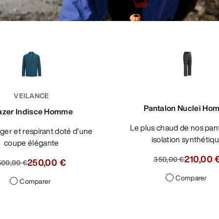
VEILANCE
Pantalon Nuclei Ho
azer Indisce Homme
Le plus chaud de nos pantalons à
isolation synthétiq
coupe élégante
210,00 
350,00 €
250,00 €
500,00 €
Comparer
Comparer