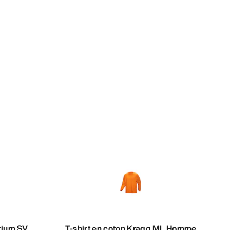
rium SV
T-shirt en coton Kragg ML Homme