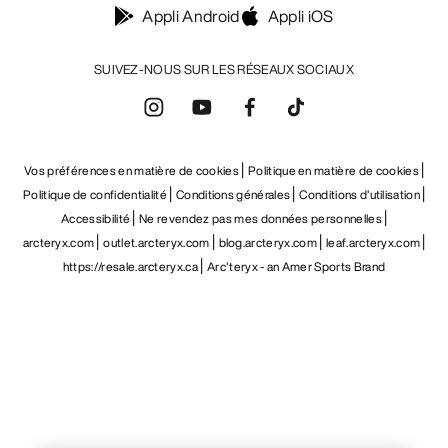
Appli Android
Appli iOS
SUIVEZ-NOUS SUR LES RÉSEAUX SOCIAUX
Vos préférences en matière de cookies
Politique en matière de cookies
Politique de confidentialité
Conditions générales
Conditions d’utilisation
Accessibilité
Ne revendez pas mes données personnelles
arcteryx.com
outlet.arcteryx.com
blog.arcteryx.com
leaf.arcteryx.com
https://resale.arcteryx.ca
Arc'teryx - an Amer Sports Brand
Help