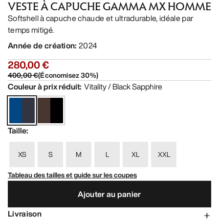
VESTE À CAPUCHE GAMMA MX HOMME
Softshell à capuche chaude et ultradurable, idéale par
temps mitigé.
Année de création
:
2024
280,00 €
400,00 €
(
Économisez
30
%)
Couleur à prix réduit
:
Vitality / Black Sapphire
Taille
:
XS
S
M
L
XL
XXL
Tableau des tailles et guide sur les coupes
Ajouter au panier
Livraison