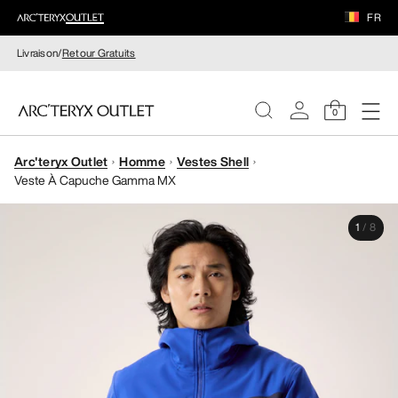
FR
Livraison/
Retour Gratuits
0
Arc'teryx Outlet
Homme
Vestes Shell
FEMME
Veste À Capuche Gamma MX
HOMME
1
/
8