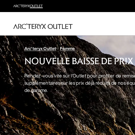
Arc'teryx Outlet
Femme
NOUVELLE BAISSE DE PRIX
Rendez-vous vite sur l’Outlet pour profiter de remis
supplémentaires sur les prix déjà réduits de nos é
de gamme.