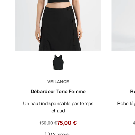
VEILANCE
Débardeur Toric Femme
R
Un haut indispensable par temps
Robe légère et aérée pour les étés
chaud
75,00 €
150,00 €
Comparer