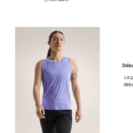
Déb
Le plus performant de nos
déba