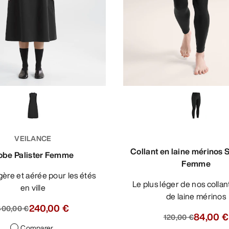
VEILANCE
Collant en laine mérinos 
obe Palister Femme
Femme
Le plus léger de nos collants à base
en ville
de laine mérinos
240,00 €
400,00 €
84,00 €
120,00 €
Comparer