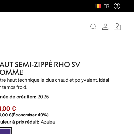
FR
0
AUT SEMI-ZIPPÉ RHO SV
OMME
tre haut technique le plus chaud et polyvalent, idéal
r temps froid.
née de création
:
2025
4,00 €
0,00 €
(
Économisez
40
%)
uleur à prix réduit
:
Azalea