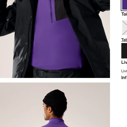
Tai
Tab
Li
Liv
In