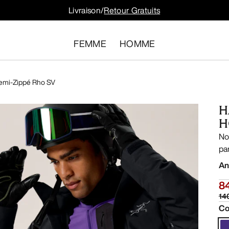
Livraison/
Retour Gratuits
FEMME
HOMME
emi-Zippé Rho SV
H
H
No
pa
An
8
14
Co