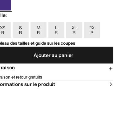
lle
:
XS
S
M
L
XL
2X
R
R
R
R
R
R
leau des tailles et guide sur les coupes
Ajouter au panier
vraison
raison et retour gratuits
formations sur le produit