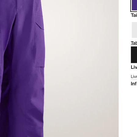
Tai
Tab
Li
Liv
In