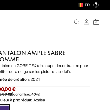
FR
0
ANTALON AMPLE SABRE
OMME
ntalon en GORE-TEX à la coupe décontractée pour
fiter de la neige sur les pistes et au-delà.
née de création
:
2024
90,00 €
0,00 €
(
Économisez
40
%)
uleur à prix réduit
:
Azalea