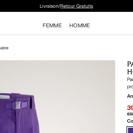
Livraison/
Retour Gratuits
FEMME
HOMME
Sabre
P
H
Pa
pro
An
3
65
Co