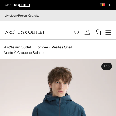
FR
Livraison/
Retour Gratuits
0
Arc'teryx Outlet
Homme
Vestes Shell
FEMME
Veste À Capuche Solano
HOMME
1
/
8