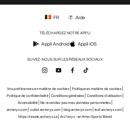
FR
Aide
TÉLÉCHARGEZ NOTRE APPLI
Appli Android
Appli iOS
SUIVEZ-NOUS SUR LES RÉSEAUX SOCIAUX
Vos préférences en matière de cookies
Politique en matière de cookies
Politique de confidentialité
Conditions générales
Conditions d’utilisation
Accessibilité
Ne revendez pas mes données personnelles
arcteryx.com
outlet.arcteryx.com
blog.arcteryx.com
leaf.arcteryx.com
https://resale.arcteryx.ca
Arc'teryx - an Amer Sports Brand