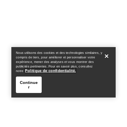
Help
Nous utilisons des cookies et des technologies similaires, y
compris de tiers, pour améliorer et personnaliser votre
expérience, mener des analyses et vous montrer des
publicités pertinentes. Pour en savoir plus, consultez
Politique de confidentialité.
notre
Continue
r
Help