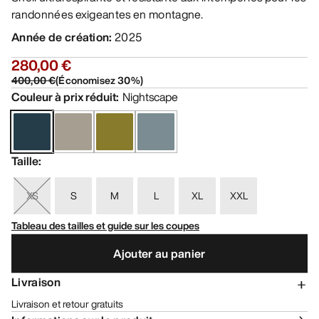
randonnées exigeantes en montagne.
Année de création
:
2025
280,00 €
400,00 €
(
Économisez
30
%)
Couleur à prix réduit
:
Nightscape
Taille
:
XS
S
M
L
XL
XXL
Tableau des tailles et guide sur les coupes
Ajouter au panier
Livraison
Livraison et retour gratuits