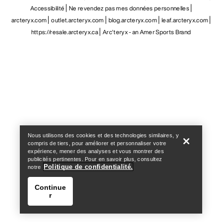
Accessibilité
Ne revendez pas mes données personnelles
arcteryx.com
outlet.arcteryx.com
blog.arcteryx.com
leaf.arcteryx.com
https://resale.arcteryx.ca
Arc'teryx - an Amer Sports Brand
Help
Nous utilisons des cookies et des technologies similaires, y
compris de tiers, pour améliorer et personnaliser votre
expérience, mener des analyses et vous montrer des
publicités pertinentes. Pour en savoir plus, consultez
Politique de confidentialité.
notre
Continue
r