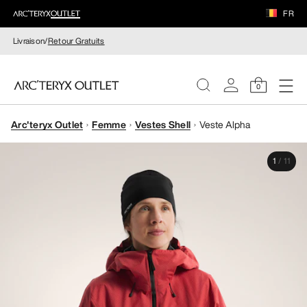
FR
Livraison/
Retour Gratuits
0
Arc'teryx Outlet
Femme
Vestes Shell
Veste Alpha
FEMME
1
/
11
HOMME