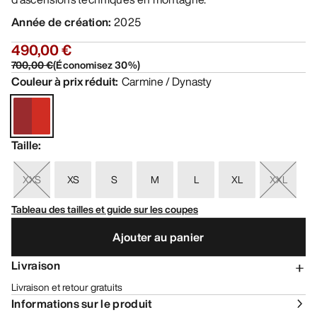
Année de création
:
2025
490,00 €
700,00 €
(
Économisez
30
%)
Couleur à prix réduit
:
Carmine / Dynasty
Taille
:
XXS
XS
S
M
L
XL
XXL
Tableau des tailles et guide sur les coupes
Ajouter au panier
Livraison
Livraison et retour gratuits
Informations sur le produit