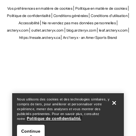
Vos préférences en matière de cookies
Politique en matière de cookies
Politique de confidentialité
Conditions générales
Conditions d’utilisation
Accessibilité
Ne revendez pas mes données personnelles
arcteryx.com
outlet.arcteryx.com
blog.arcteryx.com
leaf.arcteryx.com
https://resale.arcteryx.ca
Arc'teryx - an Amer Sports Brand
Help
Nous utilisons des cookies et des technologies similaires, y
compris de tiers, pour améliorer et personnaliser votre
expérience, mener des analyses et vous montrer des
publicités pertinentes. Pour en savoir plus, consultez
Politique de confidentialité.
notre
Continue