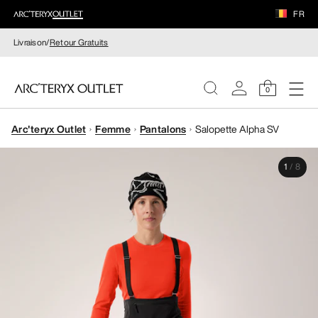
FR
Livraison/
Retour Gratuits
0
Arc'teryx Outlet
Femme
Pantalons
Salopette Alpha SV
FEMME
1
/
8
HOMME