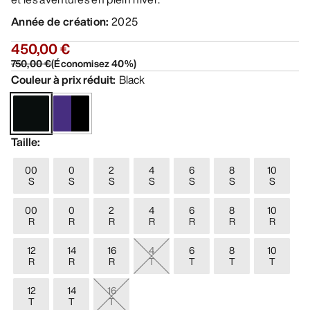
Année de création
:
2025
450,00 €
750,00 €
(
Économisez
40
%)
Couleur à prix réduit
:
Black
Taille
:
00
0
2
4
6
8
10
S
S
S
S
S
S
S
00
0
2
4
6
8
10
R
R
R
R
R
R
R
12
14
16
4
6
8
10
R
R
R
T
T
T
T
12
14
16
T
T
T