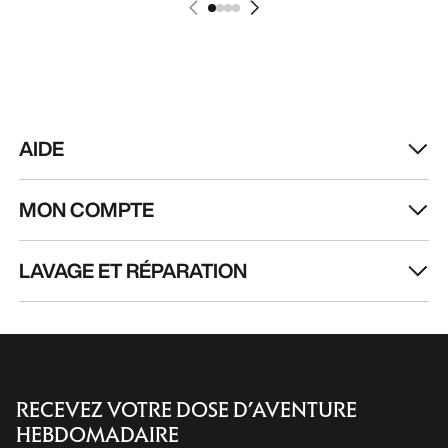
Chaussure Kragg Homme
Chaussure Norvan
Chaussure à enfiler pour les marches
Chaussure adaptable
d’approche rapides
courses de trail en
160,00 €
distance
170,00 €
56,00 €
-
80,00 €
85,00 €
-
119,00