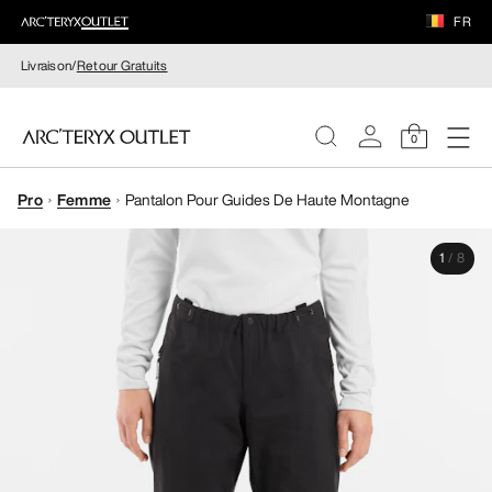
FR
Livraison/
Retour Gratuits
0
Pro
Femme
Pantalon Pour Guides De Haute Montagne
FEMME
1
/
8
HOMME