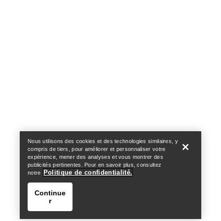
Politique de confidentialité
Conditions générales
Conditions d’utilisation
Accessibilité
Ne revendez pas mes données personnelles
arcteryx.com
outlet.arcteryx.com
blog.arcteryx.com
leaf.arcteryx.com
https://resale.arcteryx.ca
Arc'teryx - an Amer Sports Brand
Help
Nous utilisons des cookies et des technologies similaires, y
compris de tiers, pour améliorer et personnaliser votre
expérience, mener des analyses et vous montrer des
publicités pertinentes. Pour en savoir plus, consultez
Politique de confidentialité.
notre
Continue
r