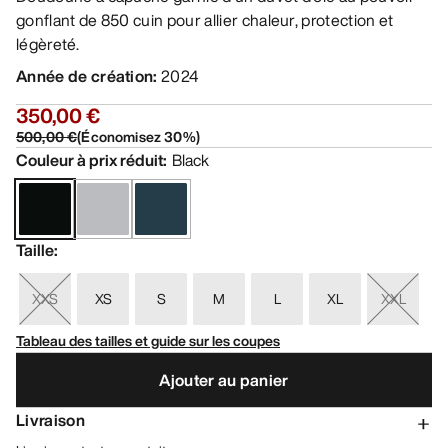
gonflant de 850 cuin pour allier chaleur, protection et
légèreté.
Année de création
:
2024
350,00 €
500,00 €
(
Économisez
30
%)
Couleur à prix réduit
:
Black
Taille
:
XXS
XS
S
M
L
XL
XXL
Tableau des tailles et guide sur les coupes
Ajouter au panier
Livraison