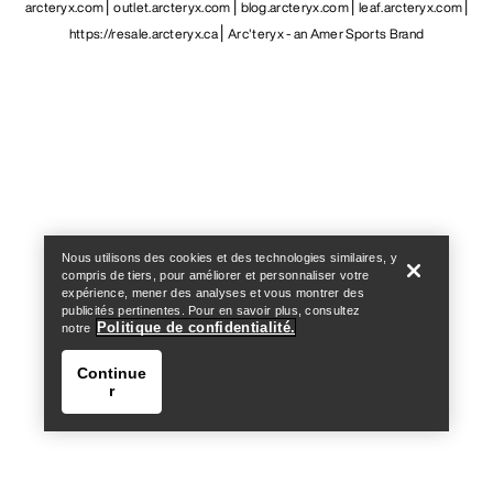
arcteryx.com
outlet.arcteryx.com
blog.arcteryx.com
leaf.arcteryx.com
https://resale.arcteryx.ca
Arc'teryx - an Amer Sports Brand
Help
Nous utilisons des cookies et des technologies similaires, y
compris de tiers, pour améliorer et personnaliser votre
expérience, mener des analyses et vous montrer des
publicités pertinentes. Pour en savoir plus, consultez
Politique de confidentialité.
notre
Continue
r