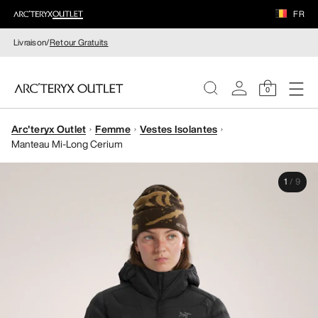
FR
Livraison/
Retour Gratuits
0
Arc'teryx Outlet
Femme
Vestes Isolantes
FEMME
Manteau Mi-Long Cerium
HOMME
1
/
9