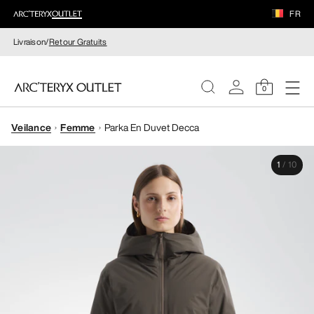
FR
Livraison/
Retour Gratuits
0
Veilance
Femme
Parka En Duvet Decca
FEMME
1
/
10
HOMME