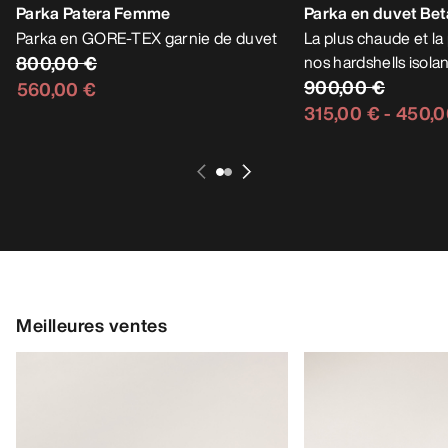
Parka Patera Femme
Parka en duvet Be
Parka en GORE-TEX garnie de duvet
La plus chaude et la
800,00 €
nos hardshells isola
900,00 €
560,00 €
315,00 €
-
450,0
Meilleures ventes