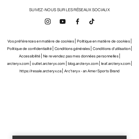
SUIVEZ-NOUS SUR LES RÉSEAUX SOCIAUX
Vos préférences en matière de cookies
Politique en matière de cookies
Politique de confidentialité
Conditions générales
Conditions d’utilisation
Accessibilité
Ne revendez pas mes données personnelles
arcteryx.com
outlet.arcteryx.com
blog.arcteryx.com
leaf.arcteryx.com
https://resale.arcteryx.ca
Arc'teryx - an Amer Sports Brand
Help