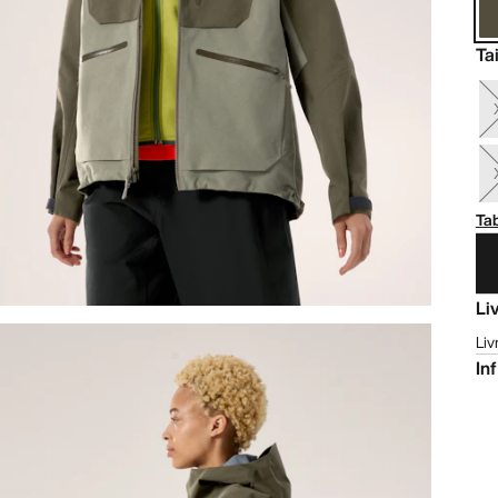
Tai
Tab
Li
Liv
In