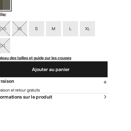
lle
:
XXS
XS
S
M
L
XL
XXL
leau des tailles et guide sur les coupes
Ajouter au panier
vraison
raison et retour gratuits
formations sur le produit