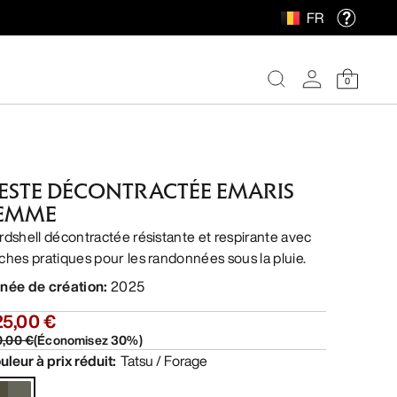
FR
0
ESTE DÉCONTRACTÉE EMARIS
EMME
rdshell décontractée résistante et respirante avec
ches pratiques pour les randonnées sous la pluie.
née de création
:
2025
25,00 €
0,00 €
(
Économisez
30
%)
uleur à prix réduit
:
Tatsu / Forage