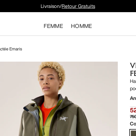
Livraison/
Retour Gratuits
FEMME
HOMME
actée Emaris
V
F
Ha
po
An
5
75
Co