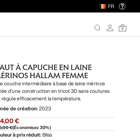
FR
0
AUT À CAPUCHE EN LAINE
ÉRINOS HALLAM FEMME
e couche intermédiaire à base de laine mérinos
tée d’une construction en tricot 3D sans coutures
i régule efficacement la température.
née de création
:
2023
54,00 €
0,00 €
(
Économisez
30
%)
uleur à prix réduit
:
Bliss