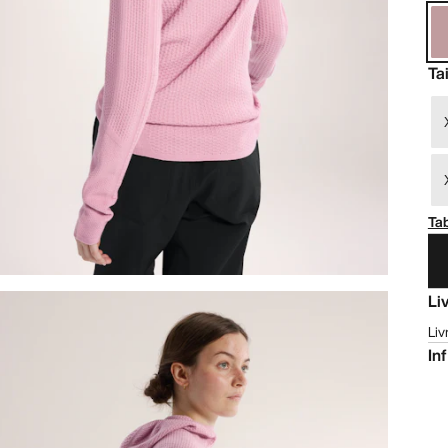
Tai
Tab
Li
Liv
In