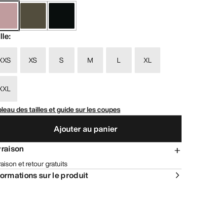
lle
:
XXS
XS
S
M
L
XL
XXL
leau des tailles et guide sur les coupes
Ajouter au panier
vraison
raison et retour gratuits
formations sur le produit