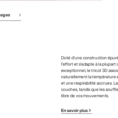
mages
Doté d’une construction épuré
l’effort et s’adapte à la plupa
exceptionnel, le tricot 3D asso
naturellement la température e
et une respirabilité accrues. 
couches, tandis que les souffl
libre de vos mouvements.
En savoir plus