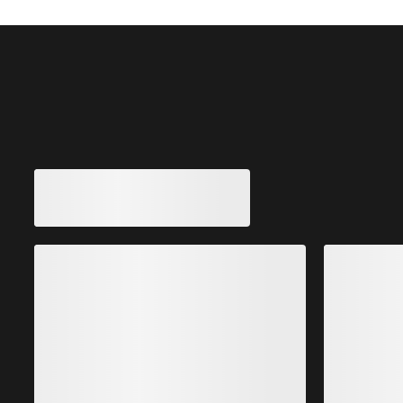
Vous aimerez peut-être aussi
H
Haut à col rond en laine mérinos Hallam Femme
Couche intermédiaire à base de laine mérinos dotée
L
d’une construction en tricot 3D sans coutures
c
180,00 €
126,00 €