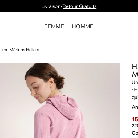
Livraison/
Retour Gratuits
FEMME
HOMME
aine Mérinos Hallam
H
M
Un
do
qu
An
1
22
Co