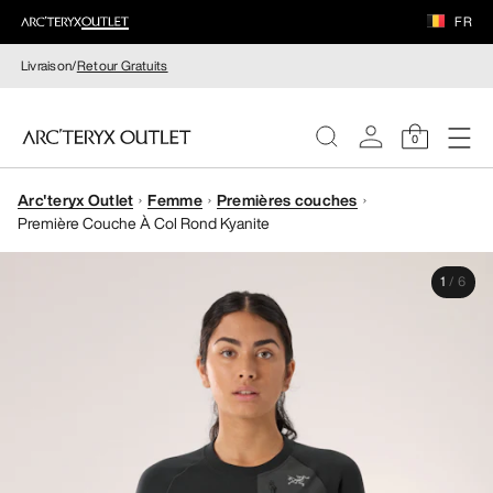
FR
Livraison/
Retour Gratuits
0
Arc'teryx Outlet
Femme
Premières couches
FEMME
Première Couche À Col Rond Kyanite
HOMME
1
/
6