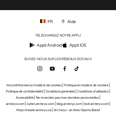
FR
Aide
TÉLÉCHARGEZ NOTRE APPLI
Appli Android
Appli iOS
SUIVEZ-NOUS SUR LES RÉSEAUX SOCIAUX
Vos préférences en matière de cookies
Politique en matière de cookies
Politique de confidentialité
Conditions générales
Conditions d’utilisation
Accessibilité
Ne revendez pas mes données personnelles
arcteryx.com
outlet.arcteryx.com
blog.arcteryx.com
leaf.arcteryx.com
https://resale.arcteryx.ca
Arc'teryx - an Amer Sports Brand