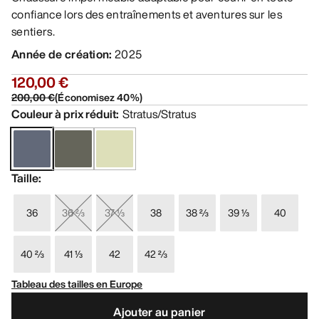
confiance lors des entraînements et aventures sur les
sentiers.
Année de création
:
2025
120,00 €
200,00 €
(
Économisez
40
%)
Couleur à prix réduit
:
Stratus/Stratus
Taille
:
36
36 ⅔
37 ⅓
38
38 ⅔
39 ⅓
40
40 ⅔
41 ⅓
42
42 ⅔
Tableau des tailles en Europe
Ajouter au panier