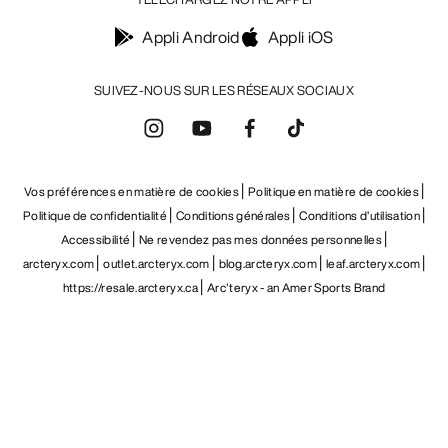
Appli Android
Appli iOS
SUIVEZ-NOUS SUR LES RÉSEAUX SOCIAUX
Vos préférences en matière de cookies
Politique en matière de cookies
Politique de confidentialité
Conditions générales
Conditions d’utilisation
Accessibilité
Ne revendez pas mes données personnelles
arcteryx.com
outlet.arcteryx.com
blog.arcteryx.com
leaf.arcteryx.com
https://resale.arcteryx.ca
Arc'teryx - an Amer Sports Brand
Help