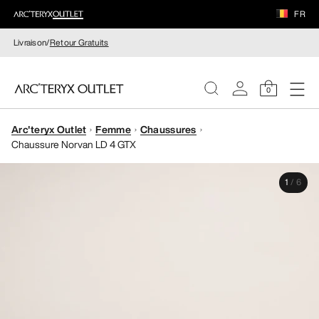
FR
Livraison/
Retour Gratuits
0
Arc'teryx Outlet
Femme
Chaussures
FEMME
Chaussure Norvan LD 4 GTX
HOMME
1
/
6