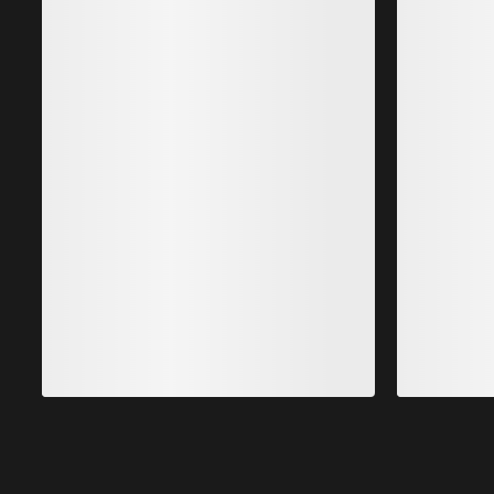
Haut à col rond en laine mérinos Satoro ML Femme
H
Première couche peu épaisse à base de laine mérinos
120,00 €
L
72,00 €
-
84,00 €
c