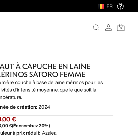
FR
0
AUT À CAPUCHE EN LAINE
ÉRINOS SATORO FEMME
emière couche à base de laine mérinos pour les
tivités d’intensité moyenne, quelle que soit la
mpérature.
née de création
:
2024
8,00 €
0,00 €
(
Économisez
30
%)
uleur à prix réduit
:
Azalea