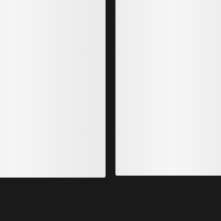
aut à col rond en laine mérinos Satoro SL MC
Haut à 
Femme
Femm
a plus légère de nos premières couches à manches
La plus
ourtes à base de laine mérinos
longues
100,00 €
120,0
60,00 €
-
70,00 €
72,00