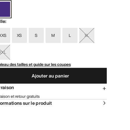
lle
:
XXS
XS
S
M
L
XL
XXL
leau des tailles et guide sur les coupes
Ajouter au panier
vraison
raison et retour gratuits
formations sur le produit