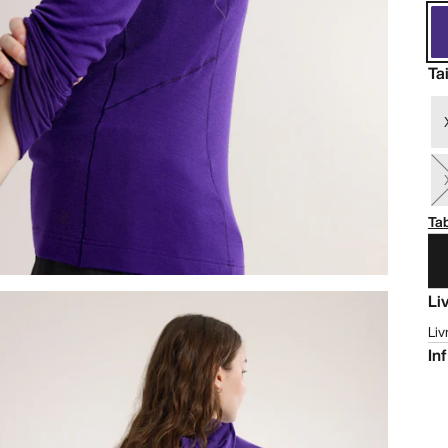
Tai
Tab
Li
Liv
In