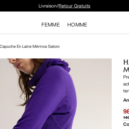
Livraison/
Retour Gratuits
FEMME
HOMME
 Capuche En Laine Mérinos Satoro
H
M
Pr
ac
te
An
9
14
Co