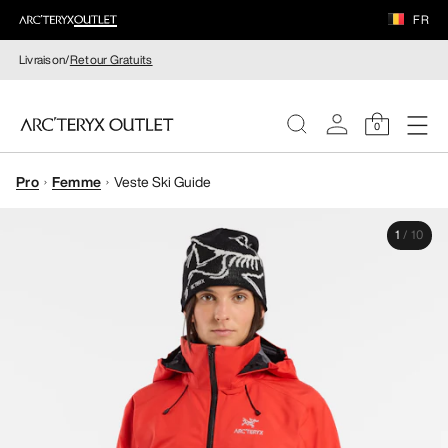
FR
Livraison/
Retour Gratuits
0
Pro
Femme
Veste Ski Guide
FEMME
1
/
10
HOMME