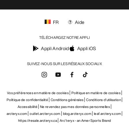
FR
Aide
TÉLÉCHARGEZ NOTRE APPLI
Appli Android
Appli iOS
SUIVEZ-NOUS SUR LES RÉSEAUX SOCIAUX
Vos préférences en matière de cookies
Politique en matière de cookies
Politique de confidentialité
Conditions générales
Conditions d’utilisation
Accessibilité
Ne revendez pas mes données personnelles
arcteryx.com
outlet.arcteryx.com
blog.arcteryx.com
leaf.arcteryx.com
https://resale.arcteryx.ca
Arc'teryx - an Amer Sports Brand