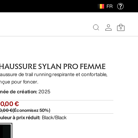
FR
0
HAUSSURE SYLAN PRO FEMME
aussure de trail running respirante et confortable,
nçue pour foncer.
née de création
:
2025
00,00 €
0,00 €
(
Économisez
50
%)
uleur à prix réduit
:
Black/Black