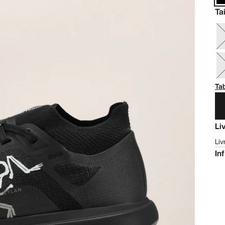
Tai
Tab
Li
Liv
In