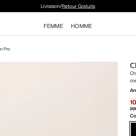
Livraison/
Retour Gratuits
FEMME
HOMME
n Pro
C
Ch
co
An
1
20
Co