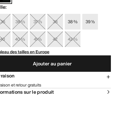
lle
:
36
36 ⅔
37 ⅓
38
38 ⅔
39 ⅓
40
40 ⅔
41 ⅓
42
42 ⅔
leau des tailles en Europe
Ajouter au panier
vraison
raison et retour gratuits
formations sur le produit