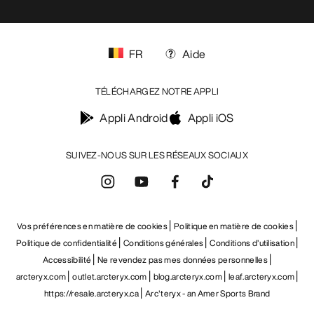
FR
Aide
TÉLÉCHARGEZ NOTRE APPLI
Appli Android
Appli iOS
SUIVEZ-NOUS SUR LES RÉSEAUX SOCIAUX
Vos préférences en matière de cookies
Politique en matière de cookies
Politique de confidentialité
Conditions générales
Conditions d’utilisation
Accessibilité
Ne revendez pas mes données personnelles
arcteryx.com
outlet.arcteryx.com
blog.arcteryx.com
leaf.arcteryx.com
https://resale.arcteryx.ca
Arc'teryx - an Amer Sports Brand