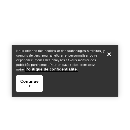
Help
Nous utilisons des cookies et des technologies similaires, y
compris de tiers, pour améliorer et personnaliser votre
expérience, mener des analyses et vous montrer des
publicités pertinentes. Pour en savoir plus, consultez
Politique de confidentialité.
notre
Continue
r
Help