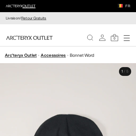
FR
Livraison/
Retour Gratuits
0
Arc'teryx Outlet
Accessoires
Bonnet Word
FEMME
1
/
5
HOMME