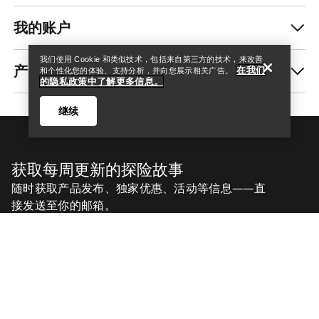
我的账户
我们使用 Cookie 和类似技术，包括来自第三方的技术，来改善
产品养护和修复
在我们
和个性化您的体验、支持分析，并向您展示相关广告。
的隐私政策中了解更多信息。
继续
获取每周更新的探险故事
随时获取产品发布、独家优惠、活动等信息——直
接发送至你的邮箱。
Help