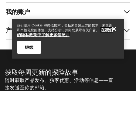
我的账户
我们使用 Cookie 和类似技术，包括来自第三方的技术，来改善
产品养护和修复
在我们
和个性化您的体验、支持分析，并向您展示相关广告。
的隐私政策中了解更多信息。
继续
获取每周更新的探险故事
随时获取产品发布、独家优惠、活动等信息——直
接发送至你的邮箱。
Help