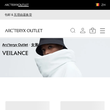
ZH
包邮 &
无理由退换货
0
Arc'teryx Outlet
女装
女装
VEILANCE
男装