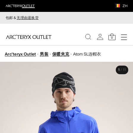
ZH
包邮 &
无理由退换货
0
Arc'teryx Outlet
男装
保暖夹克
Atom SL连帽衣
女装
1
/
11
男装