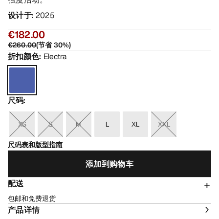
设计于
:
2025
€182.00
€260.00
(
节省
30
%)
折扣颜色
:
Electra
尺码
:
XS
S
M
L
XL
XXL
尺码表和版型指南
添加到购物车
配送
包邮和免费退货
产品详情