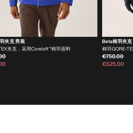
e棉羽夹克 男装
Beta棉羽夹克
-TEX夹克，采用Coreloft™棉羽面料
棉羽GORE-T
00
€750.00
00
€525.00