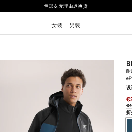
包邮 &
无理由退换货
女装
男装
B
耐
e
设
€
€4
折