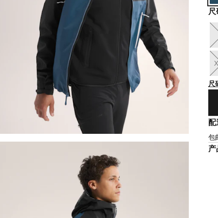
尺
尺
配
包
产