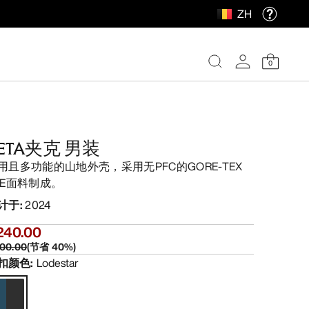
ZH
0
ETA夹克 男装
用且多功能的山地外壳，采用无PFC的GORE-TEX
PE面料制成。
计于
:
2024
240.00
00.00
(
节省
40
%)
扣颜色
:
Lodestar