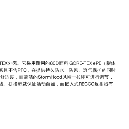
EX外壳。它采用耐用的80D面料 GORE-TEX ePE（膨体
实且不含PFC，在提供持久防水、防风、透气保护的同时
升舒适度，而简洁的StormHood风帽一拉即可进行调节，
线。拼接剪裁保证活动自如，而嵌入式RECCO反射器有