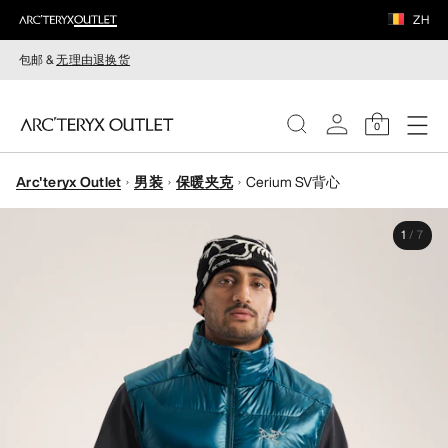
ZH
包邮 &
无理由退换货
0
Arc'teryx Outlet
男装
保暖夹克
Cerium SV背心
女装
1
/
7
男装