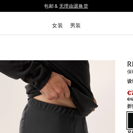
包邮 &
无理由退换货
女装
男装
裤
R
保
设
€
€1
折
尺