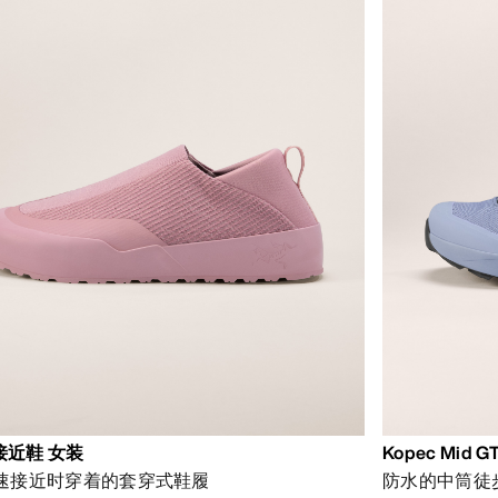
g接近鞋 女装
Kopec Mid 
速接近时穿着的套穿式鞋履
防水的中筒徒