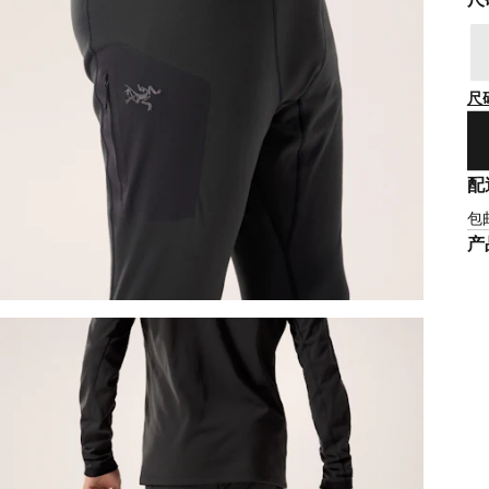
尺
配
包
产