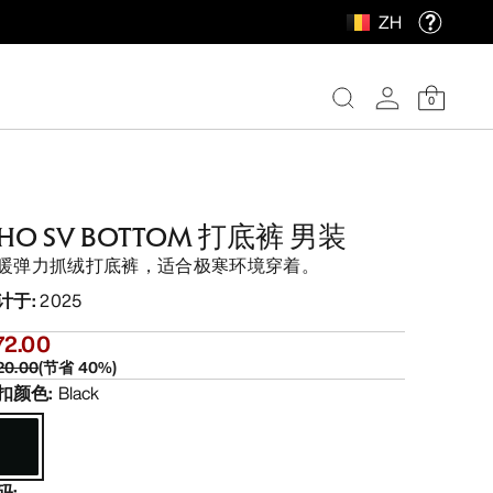
ZH
0
HO SV BOTTOM 打底裤 男装
暖弹力抓绒打底裤，适合极寒环境穿着。
计于
:
2025
72.00
20.00
(
节省
40
%)
扣颜色
:
Black
码
: